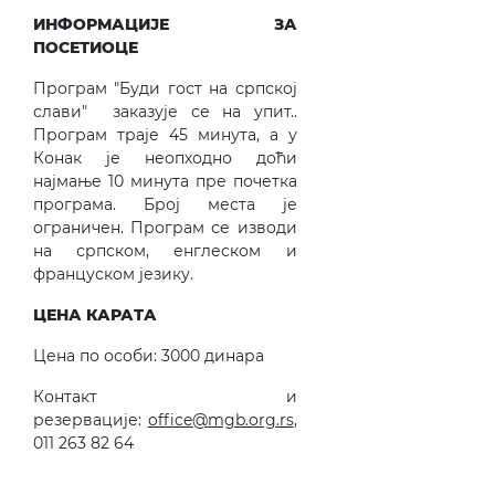
ИНФОРМАЦИЈЕ ЗА
ПОСЕТИОЦЕ
Програм "Буди гост на српској
слави" заказује се на упит..
Програм траје 45 минута, а у
Конак је неопходно доћи
најмање 10 минута пре почетка
програма. Број места је
ограничен. Програм се изводи
на српском, енглеском и
француском језику.
ЦЕНА КАРАТА
Цена по особи: 3000 динара
Контакт и
резервације:
office@mgb.org.rs
,
011 263 82 64