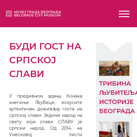
БУДИ ГОСТ НА
СРПСКОЈ
СЛАВИ
ТРИБИНА
ЉУБИТЕЉ
У предивном здању Конака
ИСТОРИЈЕ
кнегиње Љубице, искусите
аутентичан доживљај госта на
БЕОГРАДА
српској слави. Једини народ на
свету који слави СЛАВУ је
српски народ. Од 2014. на
Унесковој листи