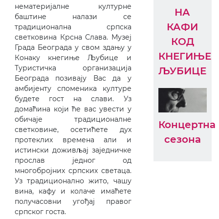
нематеријалне културне
НА
баштине налази се
КАФИ
традиционална српска
светковина Крсна Слава. Музеј
КОД
Града Београда у свом здању у
КНЕГИЊЕ
Конаку кнегиње Љубице и
Туристичка организација
ЉУБИЦЕ
Београда позивају Вас да у
амбијенту споменика културе
будете гост на слави. Уз
домаћина који ће вас увести у
обичаје традиционалне
Концертна
светковине, осетићете дух
сезона
протеклих времена али и
истински доживљај заједничке
прослав једног од
многобројних српских светаца.
Уз традиционално жито, чашу
вина, кафу и колаче имaћете
получасовни угођај правог
српског госта.