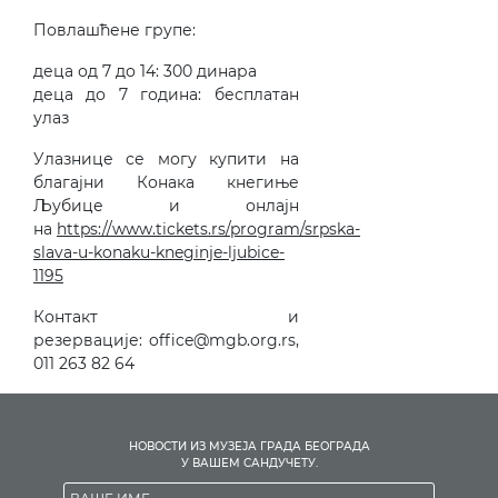
Повлашћене групе:
деца од 7 до 14: 300 динара
деца до 7 година: бесплатан
улаз
Улазнице се могу купити на
благајни Конака кнегиње
Љубице и онлајн
на
https://www.tickets.rs/program/srpska-
slava-u-konaku-kneginje-ljubice-
1195
Контакт и
резервације: office@mgb.org.rs,
011 263 82 64
НОВОСТИ ИЗ МУЗЕЈА ГРАДА БЕОГРАДА
У ВАШЕМ САНДУЧЕТУ.