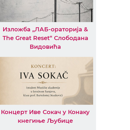
Изложба „ЛАБ-ораторија &
The Great Reset“ Слободана
Видовића
Концерт Иве Сокач у Конаку
кнегиње Љубице