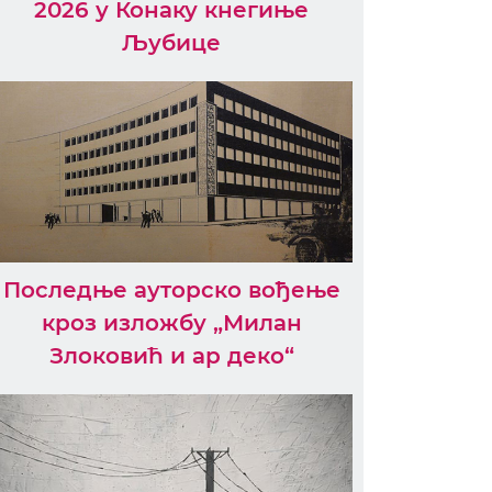
2026 у Конаку кнегиње
Љубице
Последње ауторско вођење
кроз изложбу „Милан
Злоковић и ар деко“