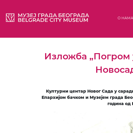
О НАМ
Изложба „Погром у
Новосад
Културни центар Новог Сада у сарад
Епархијом бачком и Музејем града Бео
година од 