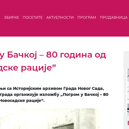
А
ЗБИРКЕ
ПОСЕТИТЕ
АКТУЕЛНОСТИ
ПРОГРАМ
ПРОДАВНИЦА
 Бачкој – 80 година од
ске рације“
њи са Историјским архивом Града Новог Сада,
града организује изложбу „Погром у Бачкој – 80
Новосадске рације“.