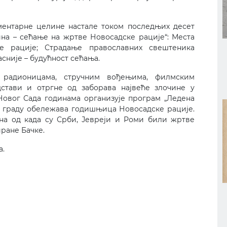
ентарне целине настале током последњих десет
на – сећање на жртве Новосадске рације“: Места
ке рације; Страдање православних свештеника
сније – будућност сећања.
, радионицама, стручним вођењима, филмским
дстави и отргне од заборава највеће злочине у
Новог Сада годинама организује програм „Ледена
 у граду обележава годишњица Новосадске рације.
на од када су Срби, Јевреји и Роми били жртве
иране Бачке.
а.