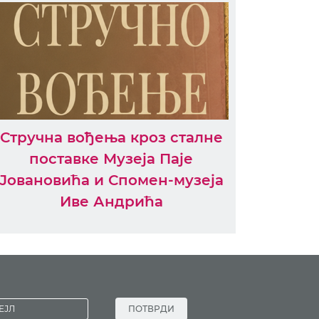
Стручна вођења кроз сталне
поставке Музеја Паје
Јовановића и Спомен-музеја
Иве Андрића
ПОТВРДИ