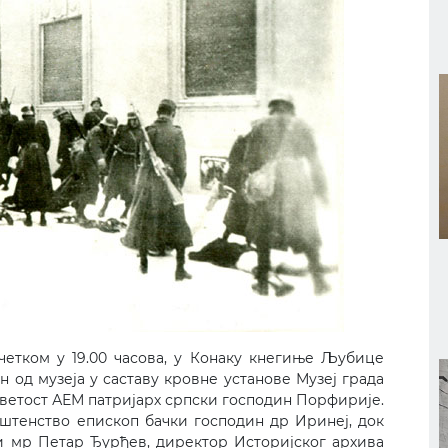
почетком у 19.00 часова, у Конаку кнегиње Љубице
ан од музеја у саставу кровне установе Музеј града
ветост АЕМ патријарх српски господин Порфирије.
тенство епископ бачки господин др Иринеј, док
 мр Петар Ђурђев, директор Историјског архива