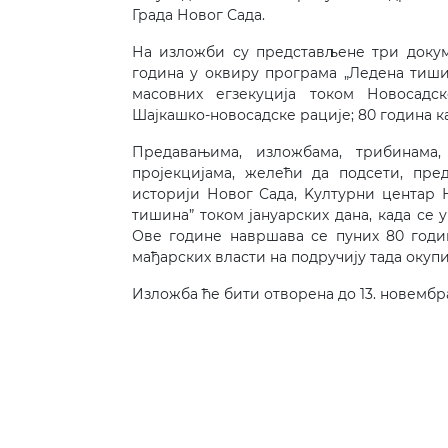
Града Новог Сада.
На изложби су представљене три докум
година у оквиру програма „Ледена тиши
масовних егзекуција током Новосадс
Шајкашко-новосадске рације; 80 година ка
Предавањима, изложбама, трибинама
пројекцијама, желећи да подсети, пре
историји Новог Сада, Kултурни центар 
тишина” током јануарских дана, када се
Ове године навршава се пуних 80 годи
мађарских власти на подручију тада окуп
Изложба ће бити отворена до 13. новембр