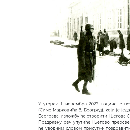
У уторак, 1. новембра 2022. године, с 
(Симе Марковића 8, Београд), који је јед
Београда, изложбу ће отворити Његова С
Поздравну реч упутиће Његово преосвеш
ће уводним словом присутне поздравити